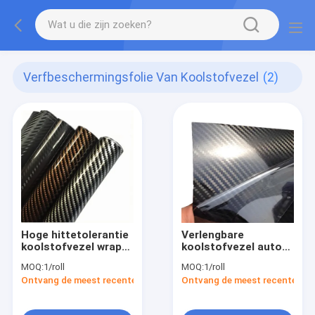
Verfbeschermingsfolie Van Koolstofvezel
(2)
Hoge hittetolerantie
Verlengbare
koolstofvezel wrap
koolstofvezel auto
vinyl met moeiteloze
vinyl wrap met natte
MOQ:
1/roll
MOQ:
1/roll
natte toepassing
installatie
Ontvang de meest recente Prijs
Ontvang de meest recente Prij