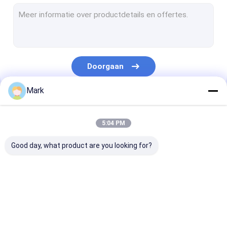
PPF's van gesmeed koolstof
Auto vinyl wrap
Voorruitbeschermingsfolie
Doorgaan
de film van de koplampbescherming
Mark
Verf van autoglazen
Onze Categorieën
Auto PPF-film
5:04 PM
de film van de tpuauto
Good day, what product are you looking for?
Glanzende
Kleurverfbeschermingsfilm
Matte
verfbeschermingsfilm
verfbeschermi