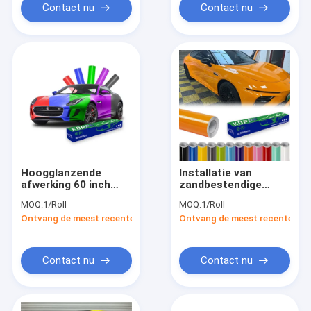
Contact nu
Contact nu
Hoogglanzende
Installatie van
afwerking 60 inch
zandbestendige
x53ft Kleurverf
kleurenverfbeschermings
MOQ:
1/Roll
MOQ:
1/Roll
Beschermingsfilm
vriendelijk gekleurde
Ontvang de meest recente Prijs
Ontvang de meest recente Prij
Sand Proof PPF Kleur
PPF-wrap
Wrap
Contact nu
Contact nu