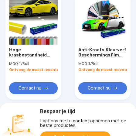
Hoge
Anti-Kraats Kleurverf
krasbestandheid
Beschermingsfilm
Kleurverfbeschermingsfilm
1.52X16m Makkelijk
MOQ:
1/Roll
MOQ:
1/Roll
Installatie-
te installeren TPU
Ontvang de meest recente Prijs
Ontvang de meest recente Prij
vriendelijke
Kleur PPF
glanscoatingbescherming
Contact nu
Contact nu
Bespaar je tijd
Laat ons met u contact opnemen met de
beste producten.