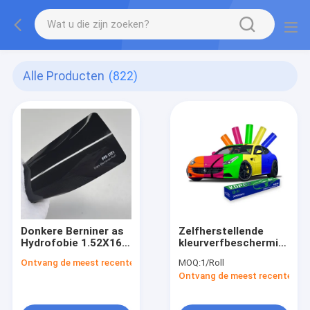
Alle Producten
(822)
Donkere Berniner as
Zelfherstellende
Hydrofobie 1.52X16m
kleurverfbeschermingsfi
kleurverfbeschermingsfilm
60 inch x53ft Auto
Ontvang de meest recente Prijs
MOQ:
1/Roll
ppf wrap
kleurbescherming
Ontvang de meest recente Prij
Afneembare lijm