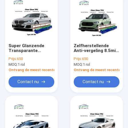
Super Glanzende
Zelfherstellende
Transparante
Anti-vergeling 8.5mil
Heldere Autofolie
Autolakbeschermingsfoli
Prijs:
650
Prijs:
650
Carrosserie
Transparant Helder
MOQ:
1 rol
MOQ:
1 rol
Beschermfolie
PPF
Ontvang de meest recente Prijs
Ontvang de meest recente Prij
Contact nu
Contact nu
Thuis
Producten
Videos