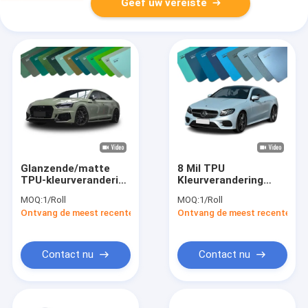
Geef uw vereiste
Glanzende/matte
8 Mil TPU
TPU-kleurverandering
Kleurverandering
Verfbeschermingsfilm
Verfbeschermingsfilm
MOQ:
1/Roll
MOQ:
1/Roll
Installatievriendelijke
Zelfklevend Anti-geel
Ontvang de meest recente Prijs
Ontvang de meest recente Prij
zelfklevende kleur
PPF-film
Contact nu
Contact nu