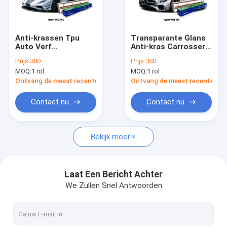
Over ons
Fabrieksreis
Anti-krassen Tpu
Transparante Glans
Auto Verf
Anti-kras Carrosserie
Kwaliteitscontrole
Beschermingsfilm
Bescherming Met
Prijs:
380
Prijs:
380
Auto Film
TPU PPF Film
MOQ:
1 rol
MOQ:
1 rol
Transparante
Contacteer ons
Duidelijke Tpu Ppf
Ontvang de meest recente Prijs
Ontvang de meest recente Prij
Vraag een offerte aan
Contact nu
Contact nu
Bekijk meer
Glanzende verfbeschermingsfilm
Kleurverfbeschermingsfilm
Laat Een Bericht Achter
We Zullen Snel Antwoorden
Matte verfbeschermingsfilm
Verfbeschermingsfolie van koolstofvezel