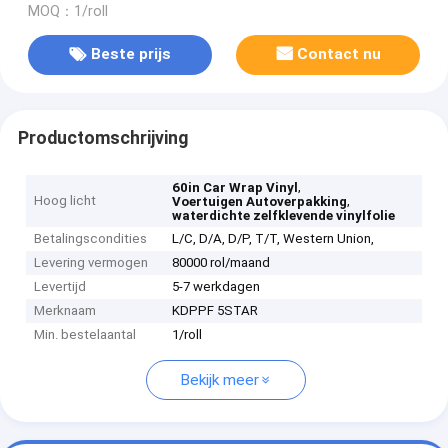
MOQ：1/roll
Beste prijs
Contact nu
Productomschrijving
,
60in Car Wrap Vinyl
Hoog licht
,
Voertuigen Autoverpakking
waterdichte zelfklevende vinylfolie
Betalingscondities
L/C, D/A, D/P, T/T, Western Union,
Levering vermogen
80000 rol/maand
Levertijd
5-7 werkdagen
Merknaam
KDPPF 5STAR
Min. bestelaantal
1/roll
Bekijk meer