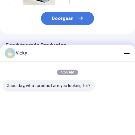
Doorgaan
Geadviseerde Producten
Vicky
4:54 AM
Good day, what product are you looking for?
Vibrante
Waterdichte en
Vibrante
zelfklevende
krasbestendige
zelfklevende
vinylfilm voor
vinylfilm voor
vinylfilm in 15
waterdichtheid
ultieme styling
kleuren voor
opvallende
Beste prijs
Beste prijs
Beste pri
autoverpakkin