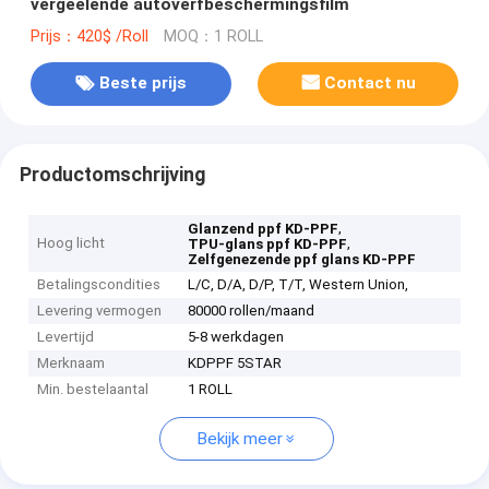
vergeelende autoverfbeschermingsfilm
Prijs：420$ /Roll
MOQ：1 ROLL
Beste prijs
Contact nu
Productomschrijving
,
Glanzend ppf KD-PPF
Hoog licht
,
TPU-glans ppf KD-PPF
Zelfgenezende ppf glans KD-PPF
Betalingscondities
L/C, D/A, D/P, T/T, Western Union,
Levering vermogen
80000 rollen/maand
Levertijd
5-8 werkdagen
Merknaam
KDPPF 5STAR
Min. bestelaantal
1 ROLL
Bekijk meer