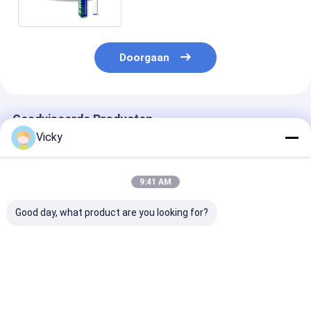
Doorgaan
Geadviseerde Producten
Vicky
9:41 AM
Good day, what product are you looking for?
Glanzende
Glanzende
Glanzende
verfbeschermingsfolie
verfbeschermingsfolie
verfbeschermi
Hoog trekvermogen
Hoog trekvermogen
Hoge anti-vlek
7.5 mil Helder PPF
7,5 mil Duidelijk PPF
KWG85 8,5 mil
Zelfherstellend
Zelfhelend ZSC75
Helder PPF
Beste prijs
Beste prijs
Beste pri
KKU75 PCDL TPU
TPU Transparante
Zelfherstelle