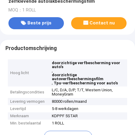
zelfklevende autolakbeschermingsfilm
MOQ：1 ROLL
Beste prijs
Contact nu
Productomschrijving
doorzichtige verfbescherming voor
auto's
,
Hoog licht
doorzichtige
autoverfbeschermingsfilm
,
Tpu-verfbescherming voor auto's
L/C, D/A, D/P, T/T, Western Union,
Betalingscondities
MoneyGram
Levering vermogen
80000 rollen/maand
Levertijd
5-8 werkdagen
Merknaam
KDPPF 5STAR
Min. bestelaantal
1 ROLL