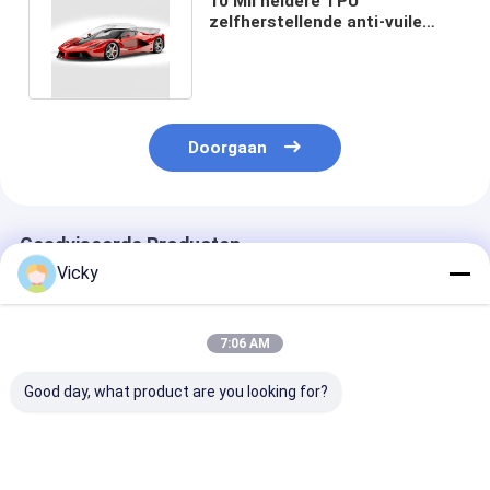
10 Mil heldere TPU
zelfherstellende anti-vuile
zelfklevende
autolakbeschermingsfilm
Doorgaan
Geadviseerde Producten
Vicky
7:06 AM
Good day, what product are you looking for?
Glanzende
Glanzende
Glanzende
verfbeschermingsfolie
verfbeschermingsfolie
verfbeschermi