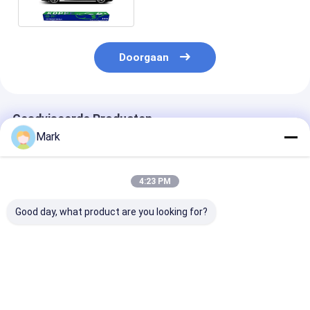
Doorgaan
Geadviseerde Producten
Mark
4:23 PM
Good day, what product are you looking for?
Glanzende
Glanzende
Glanzende
verfbeschermingsfolie
verfbeschermingsfolie
verfbeschermi
Hoog trekvermogen
Hoog trekvermogen
Hoge anti-vlek
7.5 mil Helder PPF
7,5 mil Duidelijk PPF
KWG85 8,5 mil
Zelfherstellend
Zelfhelend ZSC75
Helder PPF
Beste prijs
Beste prijs
Beste pri
KKU75 PCDL TPU
TPU Transparante
Zelfherstelle