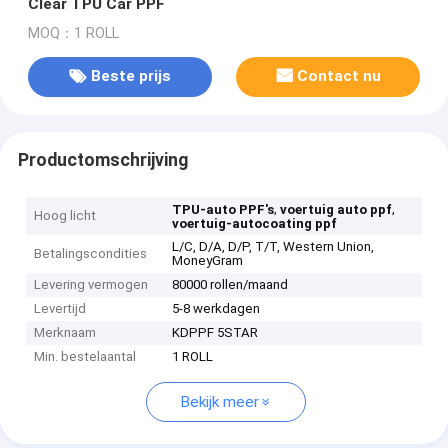
Clear TPU Car PPF
MOQ：1 ROLL
Beste prijs
Contact nu
Productomschrijving
,
,
TPU-auto PPF's
voertuig auto ppf
Hoog licht
voertuig-autocoating ppf
L/C, D/A, D/P, T/T, Western Union,
Betalingscondities
MoneyGram
Levering vermogen
80000 rollen/maand
Levertijd
5-8 werkdagen
Merknaam
KDPPF 5STAR
Min. bestelaantal
1 ROLL
Bekijk meer