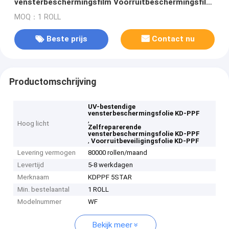
vensterbeschermingsfilm Voorruitbeschermingsfilm
Voorkastfilm
MOQ：1 ROLL
Beste prijs
Contact nu
Productomschrijving
UV-bestendige
vensterbeschermingsfolie KD-PPF
,
Hoog licht
Zelfreparerende
vensterbeschermingsfolie KD-PPF
,
Voorruitbeveiligingsfolie KD-PPF
Levering vermogen
80000 rollen/maand
Levertijd
5-8 werkdagen
Merknaam
KDPPF 5STAR
Min. bestelaantal
1 ROLL
Modelnummer
WF
Bekijk meer