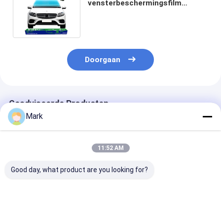
vensterbeschermingsfilm
Voorruitbeschermingsfilm
Voorkastfilm
Doorgaan
Geadviseerde Producten
Mark
11:52 AM
Good day, what product are you looking for?
Self Healing Clear
Clear Paint
Windshield Fil
Paint Protection
Protection Film
Years Warrant
Film Windshield Film
Anti-Glare
Proof Self Hea