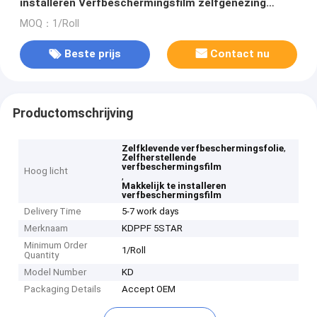
installeren Verfbeschermingsfilm zelfgenezing
Zelfklevende auto wrap
MOQ：1/Roll
Beste prijs
Contact nu
Productomschrijving
,
Zelfklevende verfbeschermingsfolie
Zelfherstellende
verfbeschermingsfilm
Hoog licht
,
Makkelijk te installeren
verfbeschermingsfilm
Delivery Time
5-7 work days
Merknaam
KDPPF 5STAR
Minimum Order
1/Roll
Quantity
Model Number
KD
Packaging Details
Accept OEM