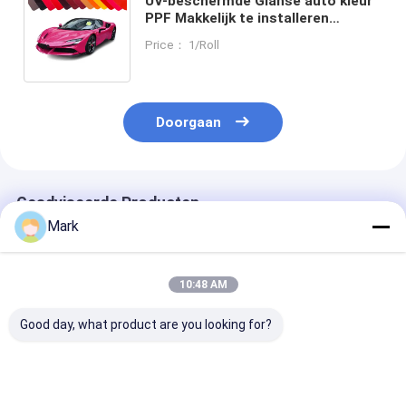
UV-beschermde Glanse auto kleur
PPF Makkelijk te installeren
Verfbeschermingsfilm
Price： 1/Roll
zelfgenezing Zelfklevende auto
wrap
Doorgaan
Geadviseerde Producten
Mark
10:48 AM
Good day, what product are you looking for?
Kleurverfbeschermingsfilm
Kleurverfbeschermingsfolie
TPU lridescen
TPU PPF Vulkaan
TPU PPF Racing Geel
Green Self-He