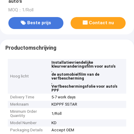
auto's
MOQ：1/Roll
Beste prijs
Contact nu
Productomschrijving
Installatievriendelijke
kleurveranderingsfilm voor auto's
,
de automobielfilm van de
Hoog licht
verfbescherming
,
Verfbeschermingsfolie voor auto's
PPF
Delivery Time
5-7 work days
Merknaam
KDPPF 5STAR
Minimum Order
1/Roll
Quantity
Model Number
KD
Packaging Details
Accept OEM