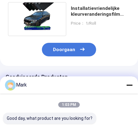
Installatievriendelijke
kleurveranderingsfilm
voor auto's
Price： 1/Roll
Doorgaan
Geadviseerde Producten
Mark
1:03 PM
Good day, what product are you looking for?
Kleurverfbeschermingsfilm
Kleurverfbeschermingsfolie
TPU lridescen