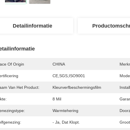
Detailinformatie
Productomschr
etailinformatie
ace Of Origin
CHINA
Merk
rtificering
CE,SGS,ISO9001
Mode
aam Van Het Product:
Kleurverfbeschermingsfilm
Insta
kte:
8 Mil
Garan
enezingstype:
Warmtehering
Doorz
elfgenezing:
- Ja, Dat Klopt.
Groot