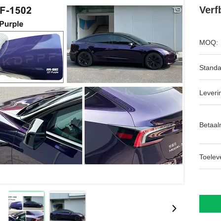
Verf
MOQ:
Standa
Leveri
Betaal
Toeleve