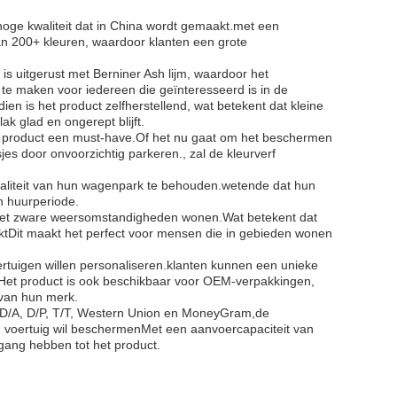
oge kwaliteit dat in China wordt gemaakt.met een
an 200+ kleuren, waardoor klanten een grote
is uitgerust met Berniner Ash lijm, waardoor het
k te maken voor iedereen die geïnteresseerd is in de
 is het product zelfherstellend, wat betekent dat kleine
k glad en ongerept blijft.
het product een must-have.Of het nu gaat om het beschermen
es door onvoorzichtig parkeren., zal de kleurverf
waliteit van hun wagenpark te behouden.wetende dat hun
n huurperiode.
 met zware weersomstandigheden wonen.Wat betekent dat
ktDit maakt het perfect voor mensen die in gebieden wonen
ertuigen willen personaliseren.klanten kunnen een unieke
enHet product is ook beschikbaar voor OEM-verpakkingen,
 van hun merk.
, D/A, D/P, T/T, Western Union en MoneyGram,de
ijn voertuig wil beschermenMet een aanvoercapaciteit van
egang hebben tot het product.