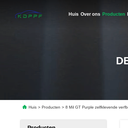
Huis
Over ons
Producten
D
Huis
>
Producten
>
8 Mil GT Purple zelfklevende verf
Producten