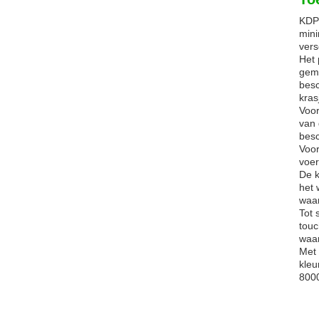
KDPP
mini
vers
Het 
gema
besc
kras
Voor
van 
besc
Voor
voer
De k
het 
waar
Tot 
touc
waar
Met 
kleu
8000