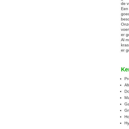
de v
Een 
goed
besc
Onze
voer
er g
Al m
kras
er g
Ke
Pr
Af
Do
Ma
Ga
Gr
Ho
Hy