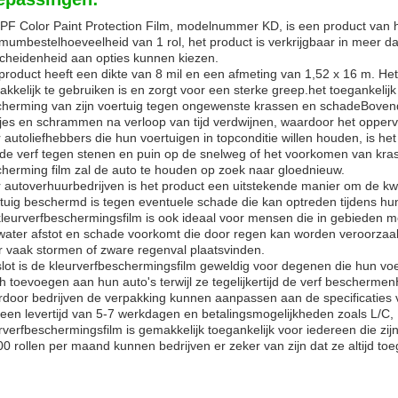
F Color Paint Protection Film, modelnummer KD, is een product van h
mumbestelhoeveelheid van 1 rol, het product is verkrijgbaar in meer d
cheidenheid aan opties kunnen kiezen.
product heeft een dikte van 8 mil en een afmeting van 1,52 x 16 m. Het 
kkelijk te gebruiken is en zorgt voor een sterke greep.het toegankelij
herming van zijn voertuig tegen ongewenste krassen en schadeBovendien
jes en schrammen na verloop van tijd verdwijnen, waardoor het oppervla
 autoliefhebbers die hun voertuigen in topconditie willen houden, is 
de verf tegen stenen en puin op de snelweg of het voorkomen van krasj
herming film zal de auto te houden op zoek naar gloednieuw.
 autoverhuurbedrijven is het product een uitstekende manier om de k
tuig beschermd is tegen eventuele schade die kan optreden tijdens hu
leurverfbeschermingsfilm is ook ideaal voor mensen die in gebieden
water afstot en schade voorkomt die door regen kan worden veroorzaa
 vaak stormen of zware regenval plaatsvinden.
slot is de kleurverfbeschermingsfilm geweldig voor degenen die hun vo
h toevoegen aan hun auto's terwijl ze tegelijkertijd de verf bescherm
door bedrijven de verpakking kunnen aanpassen aan de specificaties
een levertijd van 5-7 werkdagen en betalingsmogelijkheden zoals L/C
rverfbeschermingsfilm is gemakkelijk toegankelijk voor iedereen die z
0 rollen per maand kunnen bedrijven er zeker van zijn dat ze altijd to