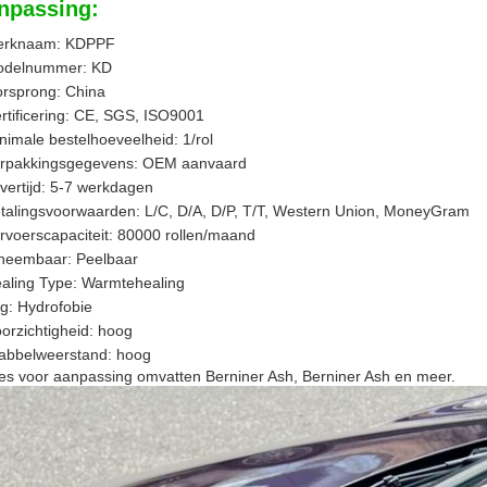
npassing:
erknaam: KDPPF
delnummer: KD
rsprong: China
rtificering: CE, SGS, ISO9001
nimale bestelhoeveelheid: 1/rol
rpakkingsgegevens: OEM aanvaard
vertijd: 5-7 werkdagen
talingsvoorwaarden: L/C, D/A, D/P, T/T, Western Union, MoneyGram
rvoerscapaciteit: 80000 rollen/maand
neembaar: Peelbaar
aling Type: Warmtehealing
g: Hydrofobie
orzichtigheid: hoog
abbelweerstand: hoog
es voor aanpassing omvatten Berniner Ash, Berniner Ash en meer.