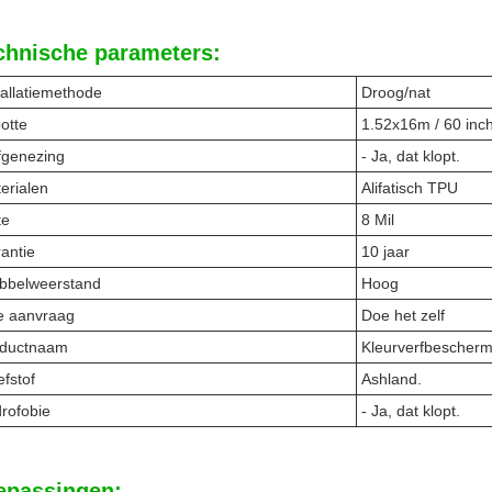
chnische parameters:
tallatiemethode
Droog/nat
otte
1.52x16m / 60 inch
fgenezing
- Ja, dat klopt.
erialen
Alifatisch TPU
te
8 Mil
antie
10 jaar
bbelweerstand
Hoog
e aanvraag
Doe het zelf
oductnaam
Kleurverfbescherm
efstof
Ashland.
rofobie
- Ja, dat klopt.
epassingen: