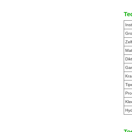
Te
Ins
Gro
Zel
Mat
Dik
Gar
Kra
Tip
Pr
Kle
Hyd
To