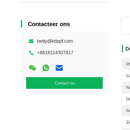
Contacteer ons
betty@kdppf.com
D
+8618114307817
Pl
Ce
Contact nu
N
Di
G
Z