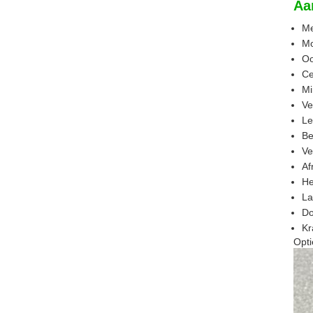
Aa
M
Mo
Oo
Ce
Mi
Ve
Le
Be
Ve
Af
He
La
Do
Kr
Opti