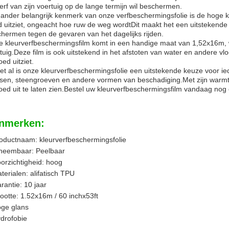
erf van zijn voertuig op de lange termijn wil beschermen.
ander belangrijk kenmerk van onze verfbeschermingsfolie is de hoge k
 uitziet, ongeacht hoe ruw de weg wordtDit maakt het een uitstekende k
hermen tegen de gevaren van het dagelijks rijden.
 kleurverfbeschermingsfilm komt in een handige maat van 1,52x16m, waa
tuig.Deze film is ook uitstekend in het afstoten van water en andere vl
oed uitziet.
et al is onze kleurverfbeschermingsfolie een uitstekende keuze voor ie
sen, steengroeven en andere vormen van beschadiging.Met zijn warmte
oed uit te laten zien.Bestel uw kleurverfbeschermingsfilm vandaag nog 
nmerken:
oductnaam: kleurverfbeschermingsfolie
neembaar: Peelbaar
orzichtigheid: hoog
terialen: alifatisch TPU
rantie: 10 jaar
ootte: 1.52x16m / 60 inchx53ft
ge glans
drofobie