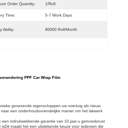
um Order Quantity:
1/Roll
ery Time:
5-7 Work Days
 Ability:
80000 Roll/Month
rverandering PPF Car Wrap Film
 unieke genezende eigenschappen.uw voertuig als nieuw
is naar een onderhoudsvriendelijke manier om het lakwerk
 een indrukwekkende garantie van 10 jaar.u gemoedsrust
 isDit maakt het een uitstekende keuze voor iedereen die