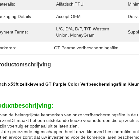
terails:
Alifatisch TPU
Minim
ckaging Details:
Accept OEM
Deliv
L/C, D/A, D/P, T/T, Western 
ayment Terms:
Supply
Union, MoneyGram
arkeren:
GT Paarse verfbeschermingsfilm
roductomschrijving
inch x53ft zelfklevend GT Purple Color Verfbeschermingsfilm Kleu
oductbeschrijving:
van de belangrijkste kenmerken van onze verfbeschermingsfilm is de
n zienDit maakt het een uitstekende keuze voor iedereen die op zoek 
zijn voertuig er optimaal uit te laten zien.
t de genezende eigenschappen heeft onze kleurverf beschermfilm ook
t en ervoor zorgt dat uw investering voor de komende jaren beschermd