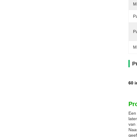
Ma
Pa
P
M
P
60 
Pr
Een 
late
van 
Naas
geef