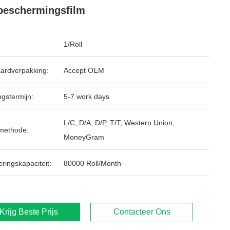
beschermingsfilm
1/Roll
ardverpakking:
Accept OEM
ngstermijn:
5-7 work days
L/C, D/A, D/P, T/T, Western Union,
methode:
MoneyGram
ringskapaciteit:
80000 Roll/Month
Krijg Beste Prijs
Contacteer Ons