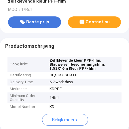
zelfklevende kleur PPF-film
MOQ：1/Roll
Beste prijs
Contact nu
Productomschrijving
,
Zelfklevende kleur PPF-film
Hoog licht
,
Blauwe verfbeschermingsfilm
1.52X16m Kleur PPF-film
Certificering
CE,SGS,ISO9001
Delivery Time
5-7 work days
Merknaam
KDPPF
Minimum Order
1/Roll
Quantity
Model Number
KD
Bekijk meer