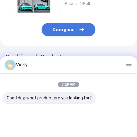
zelfklevende kleur PPF-film
Price： 1/Roll
Doorgaan
Geadviseerde Producten
Vicky
7:29 AM
Good day, what product are you looking for?
Kleurverfbeschermingsfilm
Kleurverfbeschermingsfolie
TPU lridescen
TPU PPF Vulkaan
TPU PPF Racing Geel
Green Self-He
Grijzige
Zelfherstellende
Color Paint
Zelfherstellende Anti
anti-vlek TPU-
Protection Fi
Vlek TPU
beschermfolie 1,52 x
Protective Fil
Beste prijs
Beste prijs
Beste pri