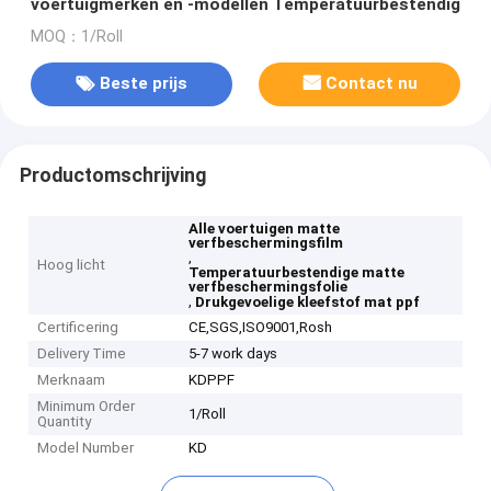
voertuigmerken en -modellen Temperatuurbestendig
MOQ：1/Roll
Beste prijs
Contact nu
Productomschrijving
Alle voertuigen matte
verfbeschermingsfilm
,
Hoog licht
Temperatuurbestendige matte
verfbeschermingsfolie
,
Drukgevoelige kleefstof mat ppf
Certificering
CE,SGS,ISO9001,Rosh
Delivery Time
5-7 work days
Merknaam
KDPPF
Minimum Order
1/Roll
Quantity
Model Number
KD