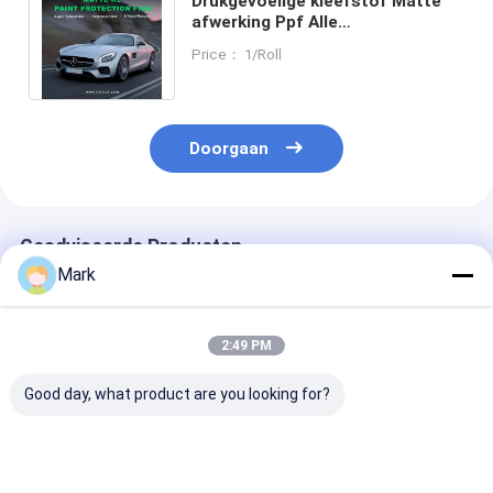
Drukgevoelige kleefstof Matte
afwerking Ppf Alle
voertuigmerken en -modellen
Price： 1/Roll
Temperatuurbestendig
Doorgaan
Geadviseerde Producten
Mark
2:49 PM
Good day, what product are you looking for?
8.5mil Matte Verf
Hoge elasticiteit
Eenvoudige
Beschermingsfilm
Treksterkte
installatie