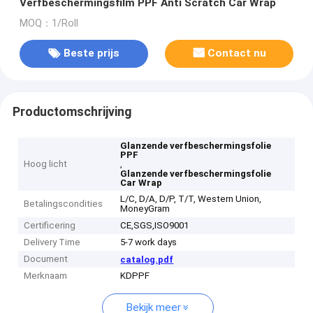
Verfbeschermingsfilm PPF Anti Scratch Car Wrap
MOQ：1/Roll
Beste prijs
Contact nu
Productomschrijving
Glanzende verfbeschermingsfolie
PPF
Hoog licht
,
Glanzende verfbeschermingsfolie
Car Wrap
L/C, D/A, D/P, T/T, Western Union,
Betalingscondities
MoneyGram
Certificering
CE,SGS,ISO9001
Delivery Time
5-7 work days
Document
catalog.pdf
Merknaam
KDPPF
Bekijk meer