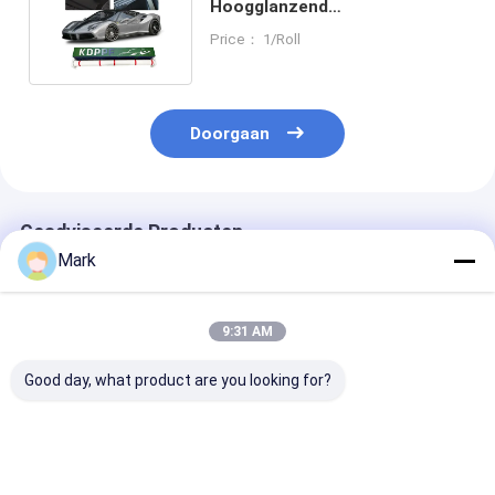
Hoogglanzend
Verfbeschermingsfilm PPF
Price： 1/Roll
Anti Scratch Car Wrap
Doorgaan
Geadviseerde Producten
Mark
9:31 AM
Good day, what product are you looking for?
Glanzende
Glanzende
Glanzende
verfbeschermingsfolie
verfbeschermingsfolie
verfbeschermi
Hoog trekvermogen
Hoog trekvermogen
Hoge anti-vlek