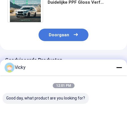
Duidelijke PPF Gloss Verf
Beschermingsfilm Auto Wrap
Duidelijke BH voor auto
Doorgaan
Geadviseerde Producten
Vicky
12:01 PM
Good day, what product are you looking for?
Glanzende
Glanzende
Glanzende
verfbeschermingsfolie
verfbeschermingsfolie
verfbeschermi
Hoog trekvermogen
Hoog trekvermogen
Hoge anti-vlek