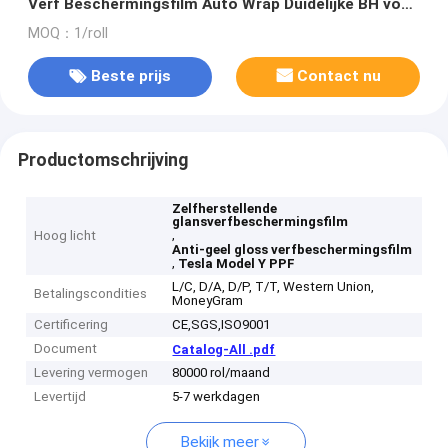
Verf Beschermingsfilm Auto Wrap Duidelijke BH voor
auto
MOQ：1/roll
Beste prijs
Contact nu
Productomschrijving
Zelfherstellende
glansverfbeschermingsfilm
,
Hoog licht
Anti-geel gloss verfbeschermingsfilm
,
Tesla Model Y PPF
L/C, D/A, D/P, T/T, Western Union,
Betalingscondities
MoneyGram
Certificering
CE,SGS,ISO9001
Document
Catalog-All .pdf
Levering vermogen
80000 rol/maand
Levertijd
5-7 werkdagen
Bekijk meer