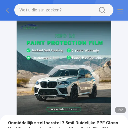
2
/
2
Onmiddellijke zelfherstel 7.5mil Duidelijke PPF Gloss