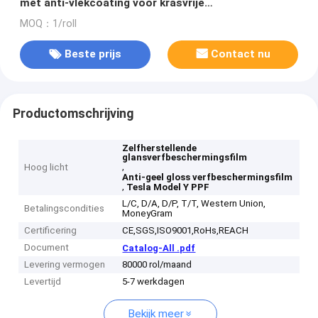
met anti-vlekcoating voor krasvrije
automobieloppervlakken
MOQ：1/roll
Beste prijs
Contact nu
Productomschrijving
Zelfherstellende
glansverfbeschermingsfilm
,
Hoog licht
Anti-geel gloss verfbeschermingsfilm
,
Tesla Model Y PPF
L/C, D/A, D/P, T/T, Western Union,
Betalingscondities
MoneyGram
Certificering
CE,SGS,ISO9001,RoHs,REACH
Document
Catalog-All .pdf
Levering vermogen
80000 rol/maand
Levertijd
5-7 werkdagen
Bekijk meer