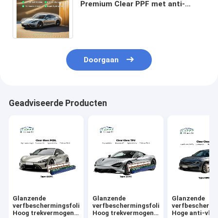
Premium Clear PPF met anti-
vlekcoating voor krasvrije
automobieloppervlakken
Doorgaan
Geadviseerde Producten
Glanzende
Glanzende
Glanzende
verfbeschermingsfolie
verfbeschermingsfolie
verfbeschermi
Hoog trekvermogen
Hoog trekvermogen
Hoge anti-vlek